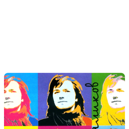
Ноты
01
«13»
PDF
02
«Алтай»
PDF
03
«Улыбка ангела»
PDF
04
«Линия горизонта»
PDF
05
«Дельфины»
PDF
06
«Дыши»
PDF
07
«Ласточки»
PDF
08
«Лола»
PDF
09
«Ночь в Мадриде»
PDF
10
«Pianomania»
PDF
11
«Прощай, жесткий мир»
PDF
12
«Робин Гуд»
PDF
13
«Стефания»
PDF