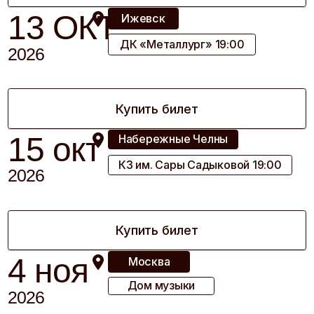
4 ноября 2026 года
в московском
международном доме
музыки «светлановский
зал» сольный
фортепианный концерт
Pianomaniя
Дмитрию есть чем поделиться со слушателями. Всю
свою жизнь он посвятил музыке. Артист имеет
прекрасное классическое образование и является
выпускником Московской государственной
консерватории им. П. И. Чайковского. Дмитрий
выпустил шесть инструментальных альбомов,
написал музыку для многосерийного фильма «И все-