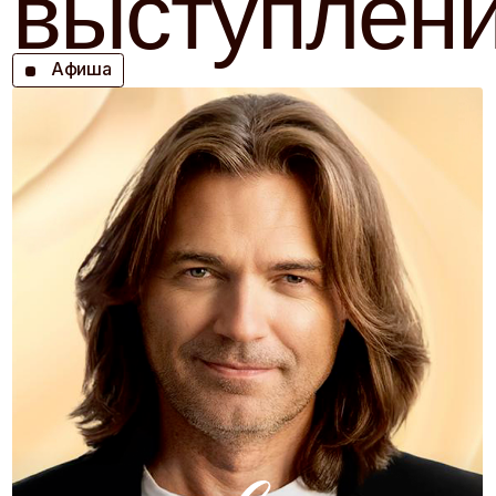
ЦКЗ Кубанского Казачьего хора
2026
Купить билет
28 ноя
Ростов-на-Дону
Конгресс-холл ДГТУ 19:00
2026
Купить билет
29 ноя
Ессентуки
КЗ им. Ф.И. Шаляпина 19:00
2026
Купить билет
6 фев
Санкт-Петербург