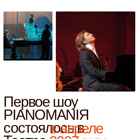
Первое шоу
PIANOMANIЯ
состоялось в
в апреле
Театре
2007 года
Оперетты:
это был
смелый
шаг
– известный поп-артист вышел на сцену не с песня
а просто за рояль с
прозрачной крышкой
и
сыграл композиции
собственного сочинения