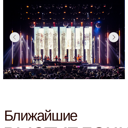
ДК «Металлург» 19:00
2026
Купить билет
15 окт
Набережные Челны
КЗ им. Сары Садыковой 19:00
2026
Купить билет
4 ноя
Москва
Дом музыки
2026
Купить билет
27 ноя
Краснодар