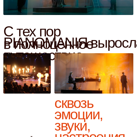
звуки,
настроения
– от легкой мечтательности до
глубокой задумчивости. Музыка
Маликова в рамках проекта способна
«разговаривать» с душой, разрушая
временные и жанровые границы.
Проект включает в себя не только
студийные альбомы и сольные
концерты, но и творческие встречи,
образовательные инициативы,
коллаборации с другими музыкантами в
общем, всё, что может превратить
фортепианную музыку в живой,
многогранный опыт
Музыка