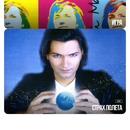
14
«Страх полёта»
PDF
Panacea
01
«Задумавшись»
PDF
02
«О Суете»
PDF
03
«О Прошлом»
PDF
04
«О невыполнимом»
PDF
05
«С Дыханием Музыки»
PDF
06
«Счастливым»
PDF
07
«Я Становлюсь»
PDF
08
«Уходит Тень»
PDF
09
«Душа Наполнена»
PDF
10
«Свежо»
PDF
11
«Я Жив»
PDF
12
«Я Рад»
PDF