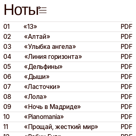
13
«Мне хорошо
PDF
Видеоклипы
Видеоклипы
к
композициям