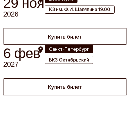
Концерты, туры,
реклама, съемки,
интервью и прочее
Людмила Михайловна
+7 (916) 691 20 21
Екатерина Болдырева
+7 (926) 518 99 89
Технический райдер
Полный состав
Сокращенный состав