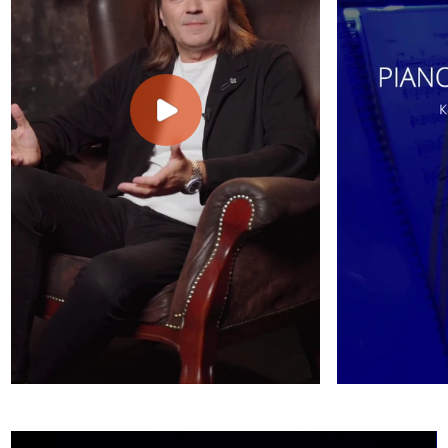
Дата
Город/место
19 июл
Витебск
Филармония
2026
Купить билет
12 ОКТ
Киров
ДК "Родина", 19:00
2026
Купить билет
13 ОКТ
Ижевск