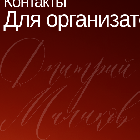
Концерты, туры,
реклама, съемки,
интервью и прочее
Людмила Михайловна
+7 (916) 691 20 21
Екатерина Болдырева
+7 (926) 518 99 89
Технический райдер
Полный состав
Сокращенный состав
Офис
Дмитрия
Маликова
8 (499) 248 02 96
dima@malikov.ru