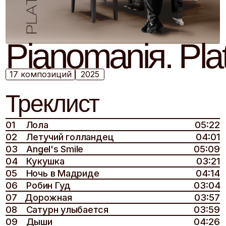
Pianomaniя. Plati
17 композиций
2025
Треклист
01
Лола
05:22
02
Летучий голландец
04:01
03
Angel's Smile
05:09
04
Кукушка
03:21
05
Ночь в Мадриде
04:14
06
Робин Гуд
03:04
07
Дорожная
03:57
08
Сатурн улыбается
03:59
09
Дыши
04:26
10
Одиссей
04:28
11
Индикатор
03:26
12
Прощай, жестокий мир
03:30
13
Второе дыхание
05:46
14
Слёзы Луны
03:21