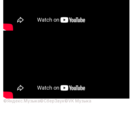
©Яндекс.Музыка
©СберЗвук
©VK Музыка