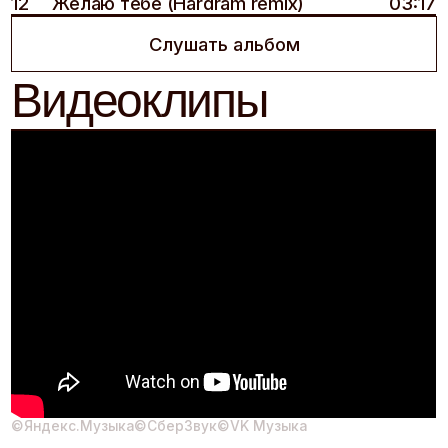
©Яндекс.Музыка
©СберЗвук
©VK Музыка
Контакты
Контакты
Для организато