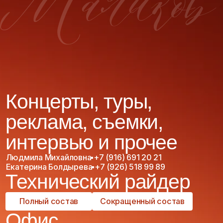
Екатерина Болдырева
+7 (926) 518 99 89
Технический райдер
Полный состав
Сокращенный состав
Офис
Дмитрия
Маликова
8 (499) 248 02 96
dima@malikov.ru
Разработка сайта
©2026