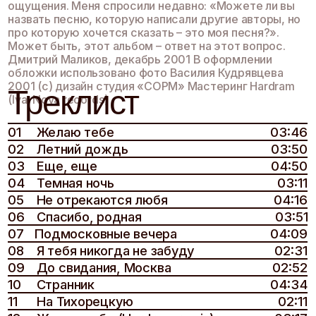
Треклист
(Iva. Nova records)
01
Желаю тебе
03:46
02
Летний дождь
03:50
03
Еще, еще
04:50
04
Темная ночь
03:11
05
Не отрекаются любя
04:16
06
Спасибо, родная
03:51
07
Подмосковные вечера
04:09
08
Я тебя никогда не забуду
02:31
09
До свидания, Москва
02:52
10
Странник
04:34
11
На Тихорецкую
02:11
12
Желаю тебе (Hardram remix)
03:17
Слушать альбом
Видеоклипы