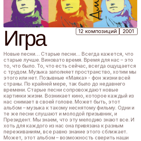
Игра
12 композиций
2001
Новые песни… Старые песни… Всегда кажется, что
старые лучше. Виновато время. Время для нас – это
то, что было. То, что есть сейчас, всегда ощущается
с трудом. Музыка заполняет пространство, хотим мы
этого или нет. Позывные «Маяка» - фон жизни всей
страны. По крайней мере, так было до недавнего
времени. Старые песни сопровождают новые
картинки жизни. Возникает кино, которое каждый из
нас снимает в своей голове. Может быть, этот
альбом – музыка к такому неснятому фильму. Одни и
те же песни слушают и молодой призывник, и
Президент. Мы знаем, что эту мелодию знают все. И
хоть для каждого из нас она привязана к разным
переживаниям, все равно знание этого сближает.
Может, этот альбом – возможность сверить наши
ощущения. Меня спросили недавно: «Можете ли вы
назвать песню, которую написали другие авторы, но
про которую хочется сказать – это моя песня?».
Может быть, этот альбом – ответ на этот вопрос.
Дмитрий Маликов, декабрь 2001 В оформлении
обложки использовано фото Василия Кудрявцева
2001 (с) дизайн студия «COPM» Мастеринг Hardram