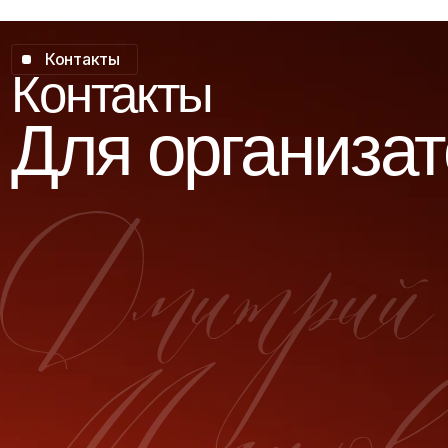
Концерты, туры,
реклама, съемки,
интервью и прочее
Людмила Михайловна
+7 (916) 691 20 21