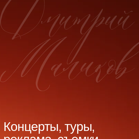
Концерты, туры,
реклама, съемки,
интервью и прочее
Людмила Михайловна
+7 (916) 691 20 21
Екатерина Болдырева
+7 (926) 518 99 89
Технический райдер
Полный состав
Сокращенный состав
Офис
Дмитрия
Маликова
8 (499) 248 02 96
dima@malikov.ru
Разработка сайта
©2026