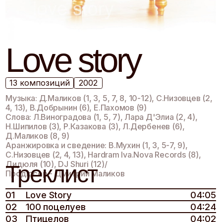
Love story
13 композиций
2002
Музыка: Д.Маликов (1, 3, 5, 7, 8, 10-12), С.Низовцев (2,
4, 13), В.Добрынин (6), Е.Пахомов (9)
Слова: Л.Виноградова (1, 5, 7), Лара Д'Элиа (2, 4),
Н.Шипилов (3), Р.Казакова (3), Л.Дербенев (6),
Д.Маликов (8, 9)
Аранжировка и сведение: В.Мухин (1, 3, 5-7, 9),
С.Низовцев (2, 4, 13), Hardram Iva.Nova Records (8),
Дидюля (10), DJ Shuri (12)/
Треклист
Продюсер - Дмитрий Маликов
01
Love Story
04:05
02
100 поцелуев
04:24
03
Птицелов
04:02
04
Шепотом
04:13
05
Два слова
03:57
06
Кто тебе сказал?
04:04
07
Черный дрозд и белый аист
04:23
08
Грех
04:14