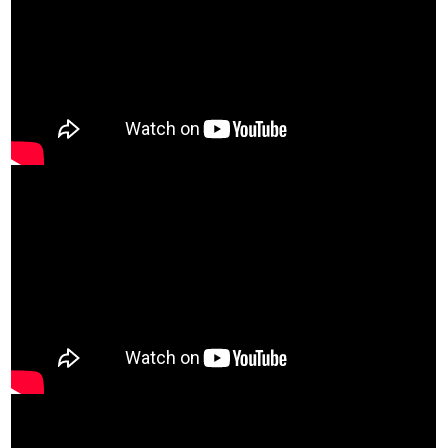
©Яндекс.Музыка
©СберЗвук
©VK Музыка
Контакты